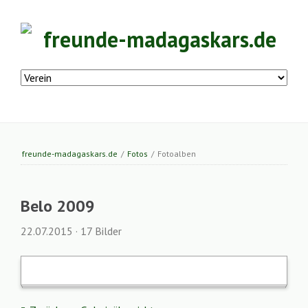
Freunde-
Navigation
überspringen
Madagaskars
e.
freunde-madagaskars.de
/
Fotos
/
Fotoalben
V.
Belo 2009
22.07.2015
·
17 Bilder