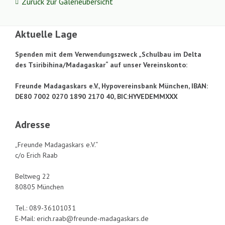
Zurück zur Galerieübersicht
Aktuelle Lage
Spenden mit dem Verwendungszweck „Schulbau im Delta
des Tsiribihina/Madagaskar“ auf unser Vereinskonto:
Freunde Madagaskars e.V., Hypovereinsbank München, IBAN:
DE80 7002 0270 1890 2170 40, BIC:HYVEDEMMXXX
Adresse
„Freunde Madagaskars e.V.“
c/o Erich Raab
Beltweg 22
80805 München
Tel.: 089-36101031
E-Mail: erich.raab@freunde-madagaskars.de